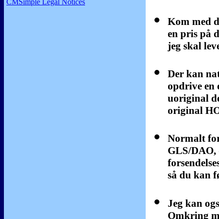
CMSimple Legal Notices
Kom med dit
en pris på 
jeg skal l
Der kan nat
opdrive en
uoriginal de
original 
Normalt fo
GLS/DAO, d
forsendels
så du kan fø
Jeg kan ogs
Omkring mo