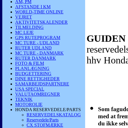
AM, PM
AFSTANDE I KM
WORLD-TIME ONLINE
VEJRET
AKTIVITETSKALENDER
TILMELDING
MC LEJE
GUIDEN 
GPS RUTEPROGRAM
MC TURE - UDLAND
reservedel
RUTER UDLAND
MC TURE - DANMARK
hhv Honda
RUTER DANMARK
FOTO & FILM
PLANLÆGNING
BUDGETTERING
DINE RETTIGHEDER
SAMARBEJDSPARTNERE
USA SPECIAL
VALUTAOMREGNER
TEKNIK
MOTOROLIE
Som fagudda
HONDA RESERVEDELE/PARTS
RESERVEDELSKATALOG
med at fre
Reservedele/Parts
du ikke sel
CX STOFMÆRKE