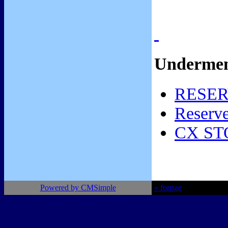
Underme
RESE
Reserve
CX S
Powered by CMSimple
« forrige