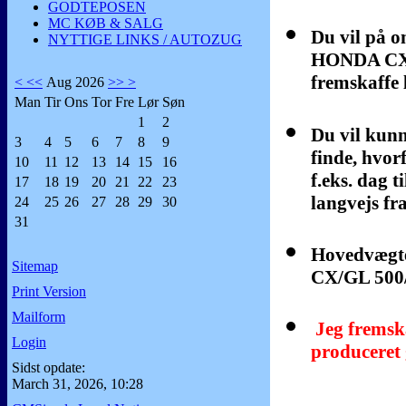
GODTEPOSEN
MC KØB & SALG
Du vil på o
NYTTIGE LINKS / AUTOZUG
HONDA CX P
fremskaffe 
<
<<
Aug 2026
>>
>
Man
Tir
Ons
Tor
Fre
Lør
Søn
1
2
Du vil kun
3
4
5
6
7
8
9
finde, hvor
10
11
12
13
14
15
16
f.eks. dag
17
18
19
20
21
22
23
langvejs fr
24
25
26
27
28
29
30
31
Hovedvægte
Sitemap
CX/GL 500/6
Print Version
Mailform
Jeg fremska
Login
produceret 
Sidst opdate:
March 31, 2026, 10:28