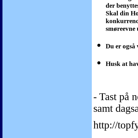
der benytte
Skal din Ho
konkurrence
smøreevne u
Du er også
Husk at hav
- Tast på 
samt dagsa
http://t