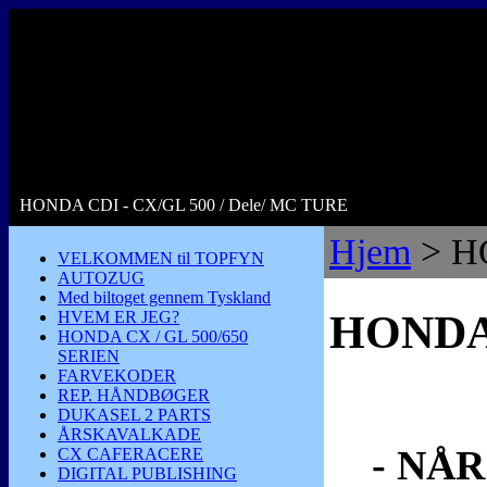
HONDA CDI - CX/GL 500 / Dele/ MC TURE
Hjem
> H
VELKOMMEN til TOPFYN
AUTOZUG
Med biltoget gennem Tyskland
HVEM ER JEG?
HONDA
HONDA CX / GL 500/650
SERIEN
FARVEKODER
REP. HÅNDBØGER
DUKASEL 2 PARTS
ÅRSKAVALKADE
- NÅ
CX CAFERACERE
DIGITAL PUBLISHING