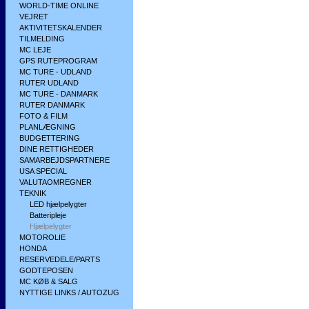
WORLD-TIME ONLINE
VEJRET
AKTIVITETSKALENDER
TILMELDING
MC LEJE
GPS RUTEPROGRAM
MC TURE - UDLAND
RUTER UDLAND
MC TURE - DANMARK
RUTER DANMARK
FOTO & FILM
PLANLÆGNING
BUDGETTERING
DINE RETTIGHEDER
SAMARBEJDSPARTNERE
USA SPECIAL
VALUTAOMREGNER
TEKNIK
LED hjælpelygter
Batteripleje
Hjælpelygter
MOTOROLIE
HONDA
RESERVEDELE/PARTS
GODTEPOSEN
MC KØB & SALG
NYTTIGE LINKS / AUTOZUG