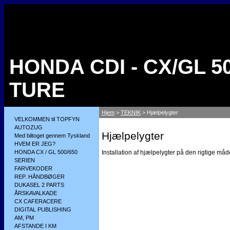
HONDA CDI - CX/GL 50
TURE
Hjem
>
TEKNIK
> Hjælpelygter
VELKOMMEN til TOPFYN
AUTOZUG
Hjælpelygter
Med biltoget gennem Tyskland
HVEM ER JEG?
HONDA CX / GL 500/650
Installation af hjælpelygter på den rigtige måd
SERIEN
FARVEKODER
REP. HÅNDBØGER
DUKASEL 2 PARTS
ÅRSKAVALKADE
CX CAFERACERE
DIGITAL PUBLISHING
AM, PM
AFSTANDE I KM