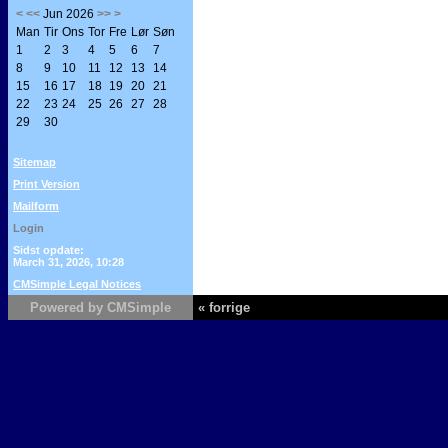
<
<<
Jun 2026
>>
>
Man
Tir
Ons
Tor
Fre
Lør
Søn
1
2
3
4
5
6
7
8
9
10
11
12
13
14
15
16
17
18
19
20
21
22
23
24
25
26
27
28
29
30
Sitemap
Print Version
Mailform
Login
Sidst opdate:
March 31, 2026, 10:28
CMSimple Legal Notices
Powered by CMSimple
« forrige