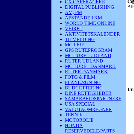
eng
CX CAFERACERE
All
DIGITAL PUBLISHING
AM, PM
AFSTANDE I KM
WORLD-TIME ONLINE
VEJRET
AKTIVITETSKALENDER
TILMELDING
MC LEJE
GPS RUTEPROGRAM
MC TURE - UDLAND
RUTER UDLAND
MC TURE - DANMARK
RUTER DANMARK
FOTO & FILM
PLANLÆGNING
BUDGETTERING
Un
DINE RETTIGHEDER
SAMARBEJDSPARTNERE
USA SPECIAL
VALUTAOMREGNER
TEKNIK
MOTOROLIE
HONDA
RESERVEDELE/PARTS