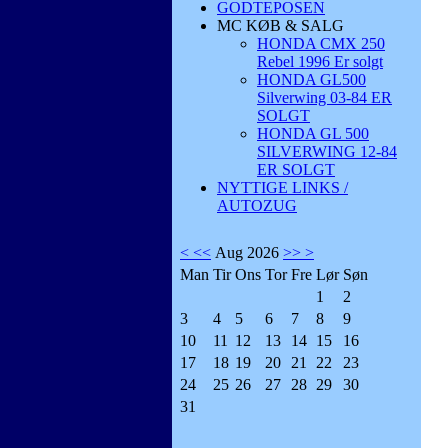
GODTEPOSEN
MC KØB & SALG
HONDA CMX 250
Rebel 1996 Er solgt
HONDA GL500
Silverwing 03-84 ER
SOLGT
HONDA GL 500
SILVERWING 12-84
ER SOLGT
NYTTIGE LINKS /
AUTOZUG
<
<<
Aug 2026
>>
>
Man
Tir
Ons
Tor
Fre
Lør
Søn
1
2
3
4
5
6
7
8
9
10
11
12
13
14
15
16
17
18
19
20
21
22
23
24
25
26
27
28
29
30
31