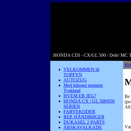
HONDA CDI - CX/GL 500 / Dele/ MC
Hj
VELKOMMEN til
TOPFYN
M
AUTOZUG
Med biltoget gennem
Tyskland
HVEM ER JEG?
Be 
HONDA CX / GL 500/650
(
po
SERIEN
All
FARVEKODER
REP. HÅNDBØGER
DUKASEL 2 PARTS
Vær
ÅRSKAVALKADE