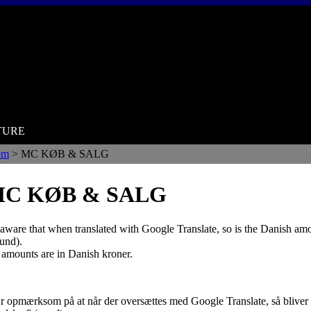
 TURE
em
> MC KØB & SALG
C KØB & SALG
aware that
when
translated
with
Google Translate
, so
is
the Danish
amo
und
)
.
amounts
are in Danish kroner.
 opmærksom på at når der oversættes med Google Translate, så bliver de